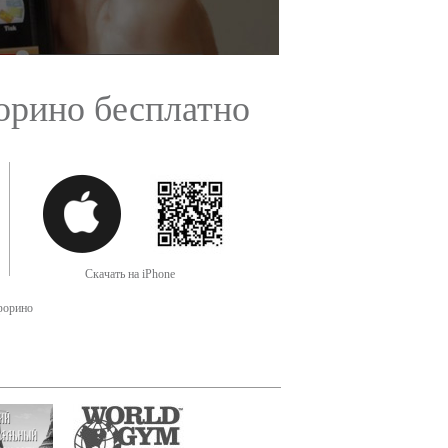
орино бесплатно
Скачать на iPhone
орино