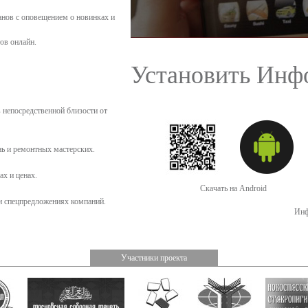
нов с оповещением о новинках и
ов онлайн.
Установить Инф
 непосредственной близости от
нь и ремонтных мастерских.
ах и ценах.
Скачать на Android
и спецпредложениях компаний.
Инф
Участники проекта