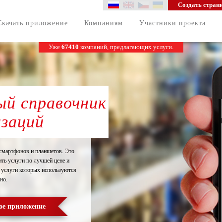
Создать стран
Скачать приложение
Компаниям
Участники проекта
Уже
67410
компаний, предлагающих услуги.
й справочник
изаций
смартфонов и планшетов. Это
ть услуги по лучшей цене и
 услуги которых используются
но.
ое приложение