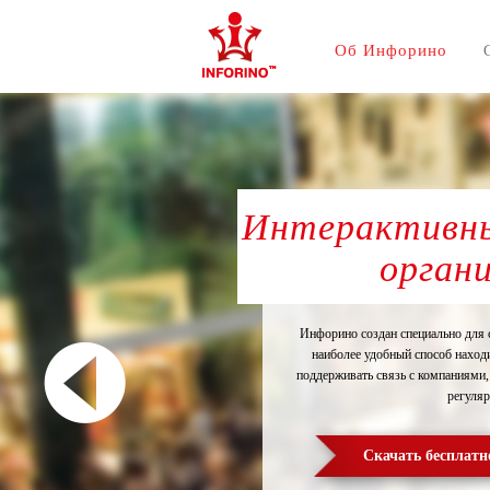
Об Инфорино
Интерактивны
орган
Инфорино создан специально для 
наиболее удобный способ находи
поддерживать связь с компаниями,
регуляр
Скачать бесплатн