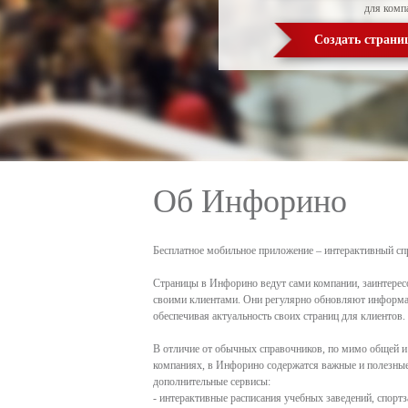
для комп
Создать страни
Об Инфорино
Бесплатное мобильное приложение – интерактивный сп
Страницы в Инфорино ведут сами компании, заинтерес
своими клиентами. Они регулярно обновляют информа
обеспечивая актуальность своих страниц для клиентов.
В отличие от обычных справочников, по мимо общей и
компаниях, в Инфорино содержатся важные и полезные 
дополнительные сервисы:
- интерактивные расписания учебных заведений, спортз