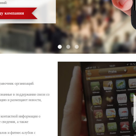
аний:
цу компании
равочник организаций.
ованные в поддержании связи со
цию и размещают новости,
 контактной информации о
сведения, а также
алов и фитнес-клубов с