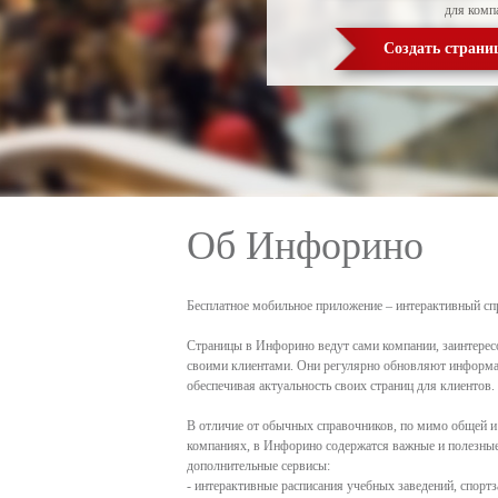
для комп
Создать страни
Об Инфорино
Бесплатное мобильное приложение – интерактивный сп
Страницы в Инфорино ведут сами компании, заинтерес
своими клиентами. Они регулярно обновляют информа
обеспечивая актуальность своих страниц для клиентов.
В отличие от обычных справочников, по мимо общей и
компаниях, в Инфорино содержатся важные и полезные 
дополнительные сервисы:
- интерактивные расписания учебных заведений, спортз