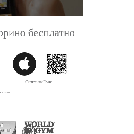
орино бесплатно
Скачать на iPhone
орино