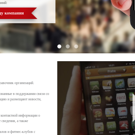
аний:
цу компании
равочник организаций.
ованные в поддержании связи со
цию и размещают новости,
 контактной информации о
сведения, а также
алов и фитнес-клубов с