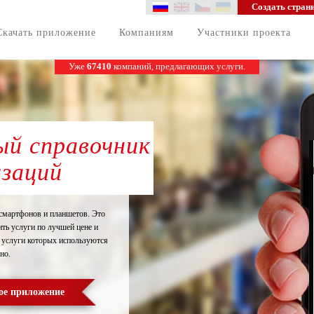
Создать стран
Скачать приложение
Компаниям
Участники проекта
Уже
67410
компаний, предлагающих услуги.
й справочник
изаций
смартфонов и планшетов. Это
ть услуги по лучшей цене и
 услуги которых используются
но.
ое приложение