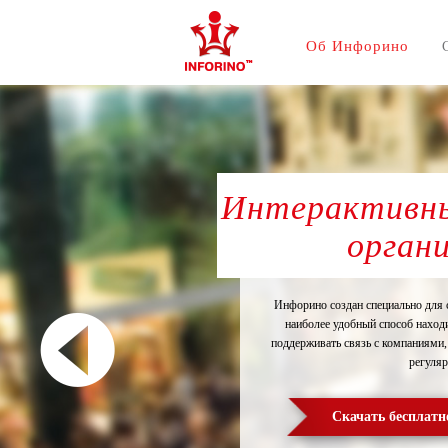
Об Инфорино
Интерактивны
орган
Инфорино создан специально для 
наиболее удобный способ находи
поддерживать связь с компаниями,
регуляр
Скачать бесплатн