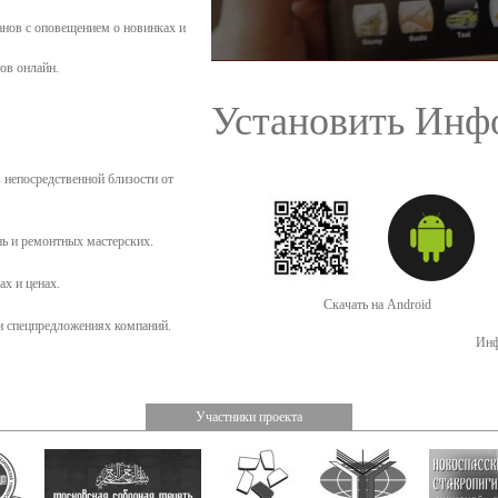
нов с оповещением о новинках и
ов онлайн.
Установить Инф
 непосредственной близости от
нь и ремонтных мастерских.
ах и ценах.
Скачать на Android
и спецпредложениях компаний.
Инф
Участники проекта