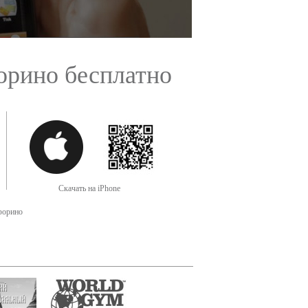
орино бесплатно
Скачать на iPhone
орино