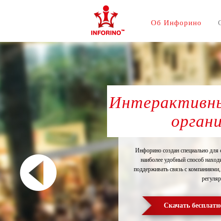
Об Инфорино
Интерактивны
орган
Инфорино создан специально для 
наиболее удобный способ находи
поддерживать связь с компаниями,
регуляр
Скачать бесплатн