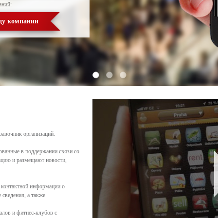
аний:
цу компании
равочник организаций.
ованные в поддержании связи со
цию и размещают новости,
 контактной информации о
сведения, а также
алов и фитнес-клубов с