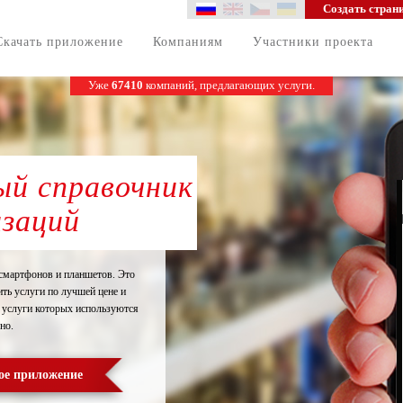
Создать стран
Скачать приложение
Компаниям
Участники проекта
Уже
67410
компаний, предлагающих услуги.
й справочник
изаций
смартфонов и планшетов. Это
ть услуги по лучшей цене и
 услуги которых используются
но.
ое приложение