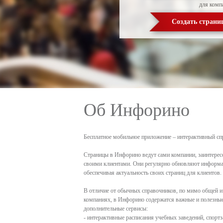
для комп
Создать страни
Об Инфорино
Бесплатное мобильное приложение – интерактивный сп
Страницы в Инфорино ведут сами компании, заинтерес
своими клиентами. Они регулярно обновляют информа
обеспечивая актуальность своих страниц для клиентов.
В отличие от обычных справочников, по мимо общей и
компаниях, в Инфорино содержатся важные и полезные 
дополнительные сервисы:
- интерактивные расписания учебных заведений, спортз