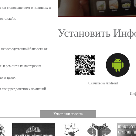
нов с оповещением о новинках и
ов онлайн.
Установить Инф
 непосредственной близости от
нь и ремонтных мастерских.
ах и ценах.
Скачать на Android
и спецпредложениях компаний.
Инф
Участники проекта